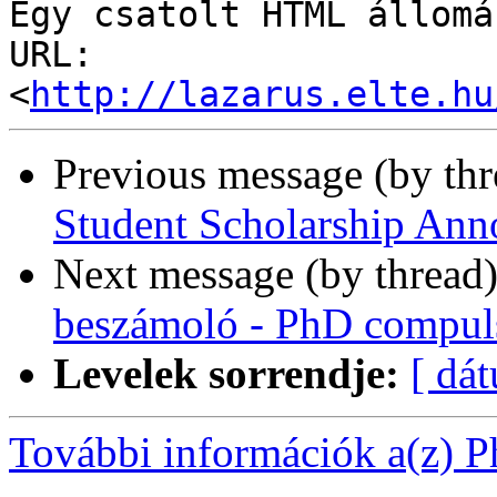
Egy csatolt HTML állomá
URL: 
<
http://lazarus.elte.hu
Previous message (by th
Student Scholarship An
Next message (by thread
beszámoló - PhD compuls
Levelek sorrendje:
[ dá
További információk a(z) Ph