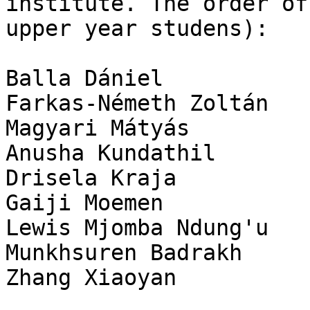
institute. The order of
upper year studens):

Balla Dániel

Farkas-Németh Zoltán

Magyari Mátyás

Anusha Kundathil

Drisela Kraja

Gaiji Moemen

Lewis Mjomba Ndung'u

Munkhsuren Badrakh

Zhang Xiaoyan
