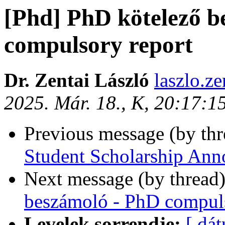
[Phd] PhD kötelező b
compulsory report
Dr. Zentai László
laszlo.ze
2025. Már. 18., K, 20:17:
Previous message (by th
Student Scholarship An
Next message (by thread
beszámoló - PhD compuls
Levelek sorrendje:
[ dá