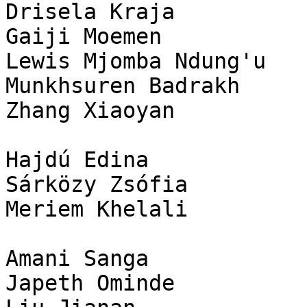
Drisela Kraja

Gaiji Moemen

Lewis Mjomba Ndung'u

Munkhsuren Badrakh

Zhang Xiaoyan

Hajdú Edina

Sárközy Zsófia

Meriem Khelali

Amani Sanga

Japeth Ominde
