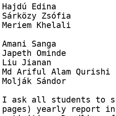
Hajdú Edina

Sárközy Zsófia

Meriem Khelali

Amani Sanga

Japeth Ominde

Liu Jianan

Md Ariful Alam Qurishi

Molják Sándor

I ask all students to s
pages) yearly report in