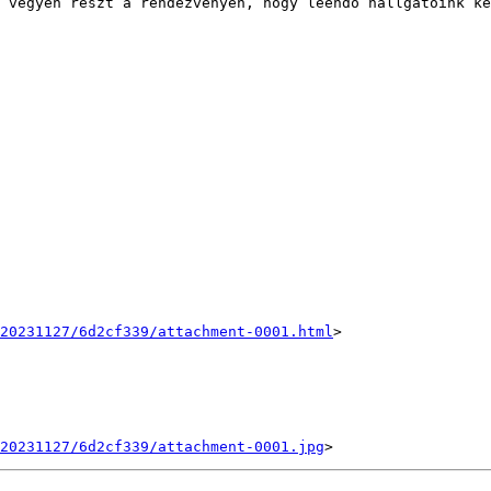
 vegyen részt a rendezvényen, hogy leendő hallgatóink ké
20231127/6d2cf339/attachment-0001.html
>

20231127/6d2cf339/attachment-0001.jpg