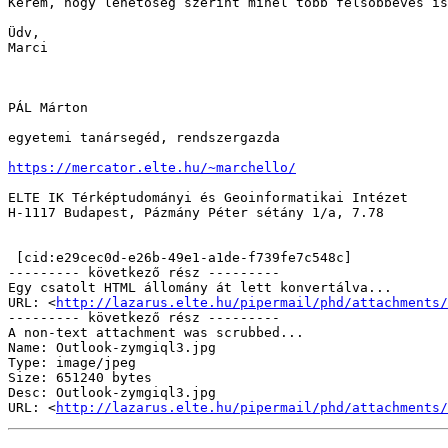
Kérem, hogy lehetőség szerint minél több felsőbbéves is
Üdv,

Marci

PÁL Márton

egyetemi tanársegéd, rendszergazda

https://mercator.elte.hu/~marchello/
ELTE IK Térképtudományi és Geoinformatikai Intézet

H-1117 Budapest, Pázmány Péter sétány 1/a, 7.78

 [cid:e29cec0d-e26b-49e1-a1de-f739fe7c548c]

--------- következő rész ---------

Egy csatolt HTML állomány át lett konvertálva...

URL: <
http://lazarus.elte.hu/pipermail/phd/attachments/
--------- következő rész ---------

A non-text attachment was scrubbed...

Name: Outlook-zymgiql3.jpg

Type: image/jpeg

Size: 651240 bytes

Desc: Outlook-zymgiql3.jpg

URL: <
http://lazarus.elte.hu/pipermail/phd/attachments/