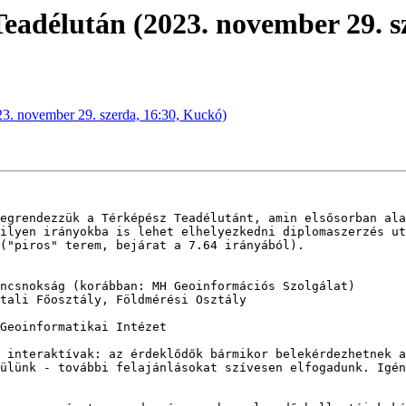
Teadélután (2023. november 29. s
23. november 29. szerda, 16:30, Kuckó)
egrendezzük a Térképész Teadélutánt, amin elsősorban ala
ilyen irányokba is lehet elhelyezkedni diplomaszerzés ut
("piros" terem, bejárat a 7.64 irányából).

ncsnokság (korábban: MH Geoinformációs Szolgálat)

tali Főosztály, Földmérési Osztály

Geoinformatikai Intézet

 interaktívak: az érdeklődők bármikor belekérdezhetnek a
ülünk - további felajánlásokat szívesen elfogadunk. Igén