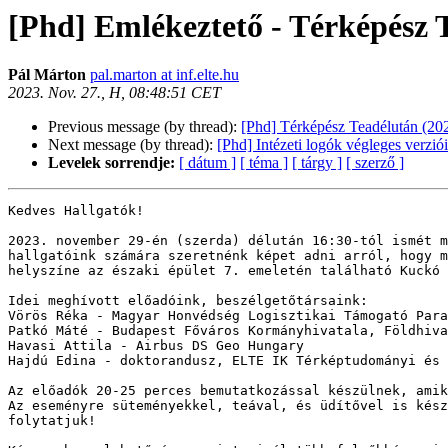
[Phd] Emlékeztető - Térképész 
Pál Márton
pal.marton at inf.elte.hu
2023. Nov. 27., H, 08:48:51 CET
Previous message (by thread):
[Phd] Térképész Teadélután (20
Next message (by thread):
[Phd] Intézeti logók végleges verziói
Levelek sorrendje:
[ dátum ]
[ téma ]
[ tárgy ]
[ szerző ]
Kedves Hallgatók!

2023. november 29-én (szerda) délután 16:30-tól ismét m
hallgatóink számára szeretnénk képet adni arról, hogy m
helyszíne az északi épület 7. emeletén található Kuckó 
Idei meghívott előadóink, beszélgetőtársaink:

Vörös Réka - Magyar Honvédség Logisztikai Támogató Para
Patkó Máté - Budapest Főváros Kormányhivatala, Földhiva
Havasi Attila - Airbus DS Geo Hungary

Hajdú Edina - doktorandusz, ELTE IK Térképtudományi és 
Az előadók 20-25 perces bemutatkozással készülnek, amik
Az eseményre süteményekkel, teával, és üdítővel is kész
folytatjuk!
