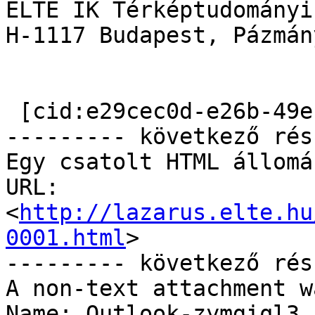
ELTE IK Térképtudományi
H-1117 Budapest, Pázmán
 [cid:e29cec0d-e26b-49e1-a1de-f739fe7c548c]

--------- következő rés
Egy csatolt HTML állomá
URL: 
<
http://lazarus.elte.hu
0001.html
>

--------- következő rés
A non-text attachment w
Name: Outlook-zymgiql3.j