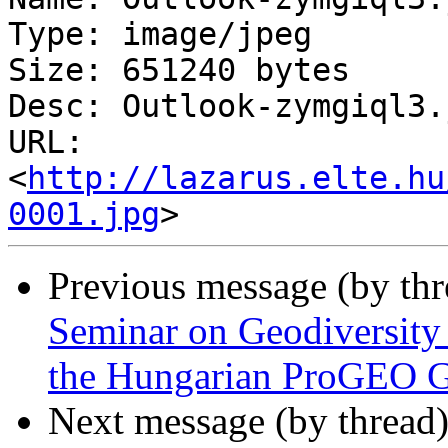
Type: image/jpeg

Size: 651240 bytes

Desc: Outlook-zymgiql3.j
URL: 
<
http://lazarus.elte.hu
0001.jpg
Previous message (by th
Seminar on Geodiversity
the Hungarian ProGEO 
Next message (by thread