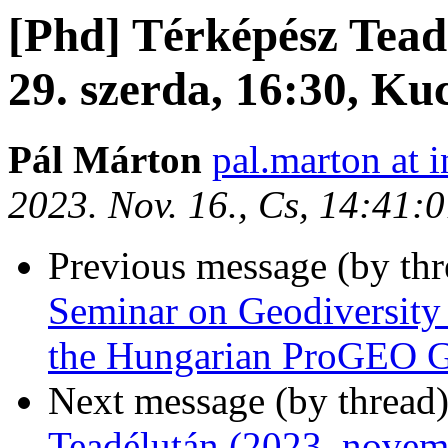
[Phd] Térképész Tead
29. szerda, 16:30, Ku
Pál Márton
pal.marton at i
2023. Nov. 16., Cs, 14:41:
Previous message (by th
Seminar on Geodiversity
the Hungarian ProGEO 
Next message (by thread
Teadélután (2023. novem