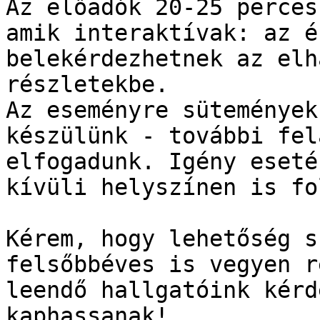
Az előadók 20-25 perces
amik interaktívak: az é
belekérdezhetnek az elh
részletekbe.

Az eseményre sütemények
készülünk - további fel
elfogadunk. Igény eseté
kívüli helyszínen is fo
Kérem, hogy lehetőség s
felsőbbéves is vegyen r
leendő hallgatóink kérd
kaphassanak!
