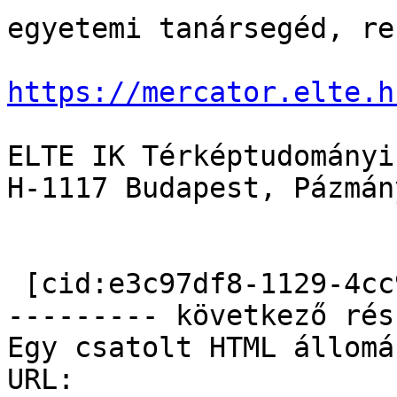
egyetemi tanársegéd, re
https://mercator.elte.h
ELTE IK Térképtudományi
H-1117 Budapest, Pázmán
 [cid:e3c97df8-1129-4cc9-b52a-8e651036c9ac]

--------- következő rés
Egy csatolt HTML állomá
URL: 