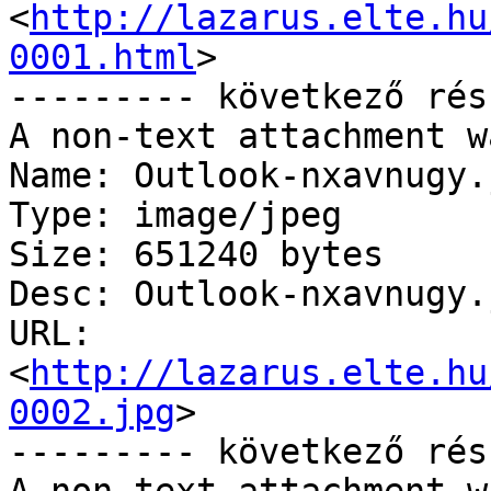
<
http://lazarus.elte.hu
0001.html
>

--------- következő rés
A non-text attachment w
Name: Outlook-nxavnugy.j
Type: image/jpeg

Size: 651240 bytes

Desc: Outlook-nxavnugy.j
URL: 
<
http://lazarus.elte.hu
0002.jpg
>

--------- következő rés