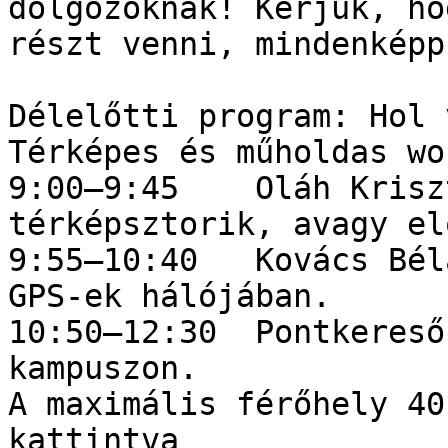
dolgozóknak! Kérjük, ho
részt venni, mindenképp
Délelőtti program: Hol 
Térképes és műholdas wo
9:00–9:45    Oláh Krisz
térképsztorik, avagy el
9:55–10:40   Kovács Bél
GPS-ek hálójában.

10:50–12:30  Pontkereső
kampuszon.

A maximális férőhely 40
kattintva 