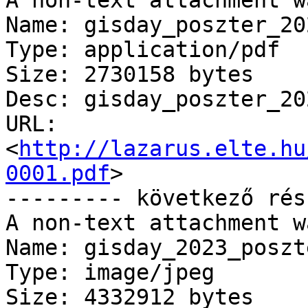
A non-text attachment w
Name: gisday_poszter_20
Type: application/pdf

Size: 2730158 bytes

Desc: gisday_poszter_20
URL: 
<
http://lazarus.elte.hu
0001.pdf
>

--------- következő rés
A non-text attachment w
Name: gisday_2023_poszt
Type: image/jpeg

Size: 4332912 bytes
