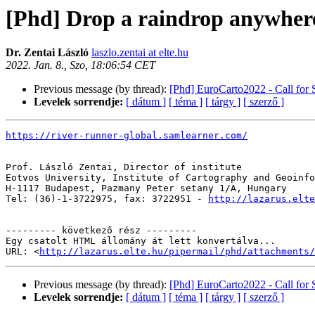
[Phd] Drop a raindrop anywhere
Dr. Zentai László
laszlo.zentai at elte.hu
2022. Jan. 8., Szo, 18:06:54 CET
Previous message (by thread):
[Phd] EuroCarto2022 - Call for
Levelek sorrendje:
[ dátum ]
[ téma ]
[ tárgy ]
[ szerző ]
https://river-runner-global.samlearner.com/
Prof. László Zentai, Director of institute

Eotvos University, Institute of Cartography and Geoinfo
H-1117 Budapest, Pazmany Peter setany 1/A, Hungary

Tel: (36)-1-3722975, fax: 3722951 - 
http://lazarus.elte
--------- következő rész ---------

Egy csatolt HTML állomány át lett konvertálva...

URL: <
http://lazarus.elte.hu/pipermail/phd/attachments/
Previous message (by thread):
[Phd] EuroCarto2022 - Call for
Levelek sorrendje:
[ dátum ]
[ téma ]
[ tárgy ]
[ szerző ]