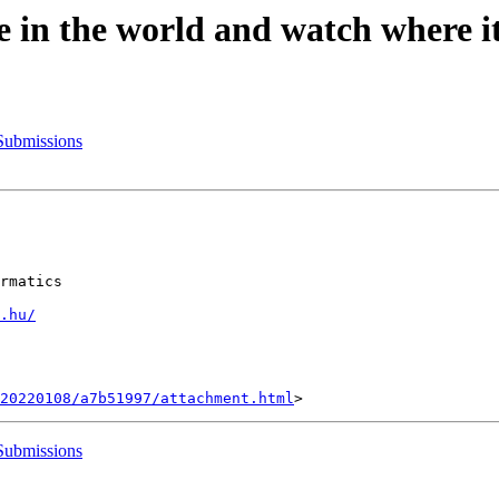
 in the world and watch where i
 Submissions
rmatics

.hu/
20220108/a7b51997/attachment.html
 Submissions