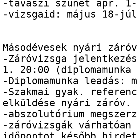
-tavaszi szünet ápr. 1-7
-vizsgaid: május 18-júl.
Másodévesek nyári záróv
-Záróvizsga jelentkezés
1. 20:00 (diplomamunka 
-Diplomamunka leadás: m
-Szakmai gyak. referenc
elküldése nyári záróv. 
-abszolutórium megszerz
-záróvizsgák várhatóan 
időpontot később hirdet