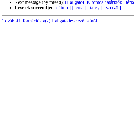
Next message (by thread):
[Hallgato] IK fontos határidők - té
Levelek sorrendje:
[ dátum ]
[ téma ]
[ tárgy ]
[ szerző ]
További információk a(z) Hallgato levelezőlistáról