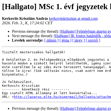
[Hallgato] MSc 1. évf jegyzetek 
Kerkovits Krisztián András
kerkovitskrisztian at gmail.com
2026. Feb. 3., K, 17:24:02 CET
Previous message (by thread):
[Hallgato] Felméréstan alapjai g
Next message (by thread):
[Hallgato] IK fontos határidők - té
Levelek sorrendje:
[ dátum ]
[ téma ]
[ tárgy ]
[ szerző ]
Tisztelt mesterszakos hallgatók!

A Vetülettan 2. és Felsőgeodézia előadások jegyzetei a 
hasonló módon a szokott helyről letölthetők, igény szer
este cseréltem le az idei évre tervezett tananyaggal. A
töltse le újra! (Sok változás nincs, csak ezért nem érd
kinyomtatni.)

Jó felkészülést,

Kerkovits Krisztián

--------- következő rész ---------

Egy csatolt HTML állomány át lett konvertálva...

URL: <
http://lazarus.elte.hu/pipermail/hallgato/attachm
Previous message (by thread):
[Hallgato] Felméréstan alapjai g