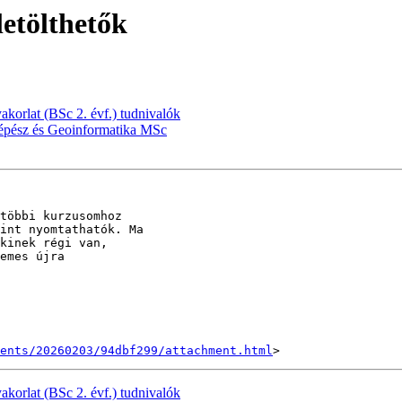
letölthetők
yakorlat (BSc 2. évf.) tudnivalók
rképész és Geoinformatika MSc
többi kurzusomhoz

int nyomtathatók. Ma

kinek régi van,

emes újra

ents/20260203/94dbf299/attachment.html
yakorlat (BSc 2. évf.) tudnivalók