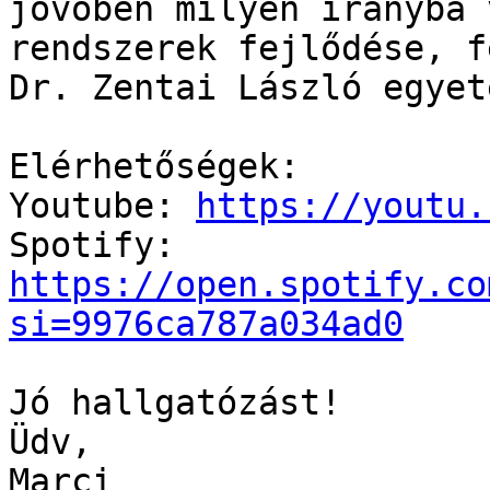
jövőben milyen irányba 
rendszerek fejlődése, f
Dr. Zentai László egyet
Elérhetőségek:

Youtube: 
https://youtu.
Spotify: 
https://open.spotify.co
si=9976ca787a034ad0
Jó hallgatózást!

Üdv,

Marci
