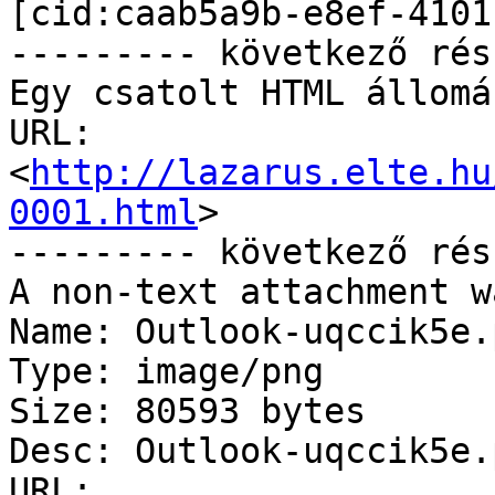
[cid:caab5a9b-e8ef-4101
--------- következő rés
Egy csatolt HTML állomá
URL: 
<
http://lazarus.elte.hu
0001.html
>

--------- következő rés
A non-text attachment w
Name: Outlook-uqccik5e.p
Type: image/png

Size: 80593 bytes

Desc: Outlook-uqccik5e.p
URL: 