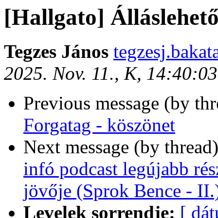
[Hallgato] Álláslehet
Tegzes János
tegzesj.bakat
2025. Nov. 11., K, 14:40:0
Previous message (by th
Forgatag - köszönet
Next message (by thread
infó podcast legújabb rés
jövője (Sprok Bence - II
Levelek sorrendje:
[ dá