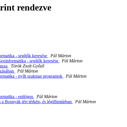
rint rendezve
rmatika - segítők keresése
Pál Márton
eoinformatika - segítők keresése
Pál Márton
lasza
Török Zsolt Győző
rzásában
Pál Márton
ormatika - nyílt szakmai programok
Pál Márton
ormatika - epilógus
Pál Márton
a Bosnyák téri térkép- és légiflimtárban
Pál Márton