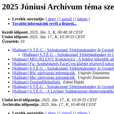
2025 Júniusi Archívum téma sze
Levelek sorrendje:
[ tárgy ]
[ szerző ]
[ dátum ]
További információk erről a listáról...
Kezdő időpont:
2025. Jún. 3., K, 08:48:18 CEST
Utolsó időpont:
2025. Jún. 17., K, 10:39:55 CEST
Üzenetek:
10
[Hallgato] S.T.É.G. - Szórakoztató Térképtudomány és Geoinfo
[Hallgato] S.T.É.G. - Szórakoztató Térképtudomány és G
[Hallgato] MEGJELENT: Kogutowicz - A boldog békeidők at
[Hallgato] Fw: Segítségkérés FaceGym kísérlet résztvevő tobo
[Hallgato] S.T.É.G. - Szórakoztató Térképtudomány és Geoinf
[Hallgato] BSc záróvizsga információk
Ungvári Zsuzsanna
[Hallgato] Msc záróvizsga információk
Ungvári Zsuzsanna
[Hallgato] Ösztöndíjlehetőség
Edina Hajdú
[Hallgato] S.T.É.G. - Szórakoztató Térképtudomány és Geoinf
[Hallgato] S.T.É.G. - A Lechner Tudásközpont élményajándéka 
Utolsó levél időpontja:
2025. Jún. 17., K, 10:39:55 CEST
Archíválás időpontja:
2025. Jún. 17., K, 10:40:04 CEST
Levelek sorrendje:
[ tárgy ]
[ szerző ]
[ dátum ]