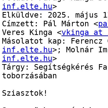
inf.elte.hu
>

Elküldve: 2025. május 1
Címzett: Pál Márton <
pa
Veres Kinga <
vkinga at 
Másolatot kap: Ferencz 
inf.elte.hu
>; Molnár Im
inf.elte.hu
>

Tárgy: Segítségkérés Fa
toborzásában

Sziasztok!
