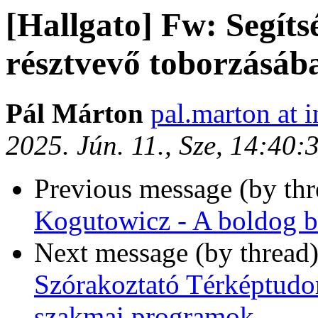
[Hallgato] Fw: Segít
résztvevő toborzásáb
Pál Márton
pal.marton at i
2025. Jún. 11., Sze, 14:40
Previous message (by th
Kogutowicz - A boldog b
Next message (by thread
Szórakoztató Térképtudo
szakmai programok