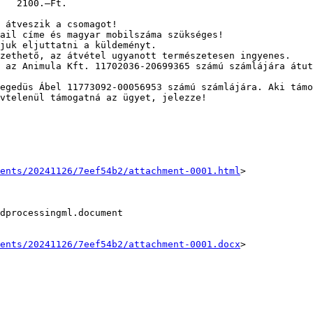
 átveszik a csomagot!

ail címe és magyar mobilszáma szükséges!

juk eljuttatni a küldeményt.

zethető, az átvétel ugyanott természetesen ingyenes.

 az Animula Kft. 11702036-20699365 számú számlájára átut
egedüs Ábel 11773092-00056953 számú számlájára. Aki támo
vtelenül támogatná az ügyet, jelezze!

ents/20241126/7eef54b2/attachment-0001.html
>

dprocessingml.document

ents/20241126/7eef54b2/attachment-0001.docx
>
