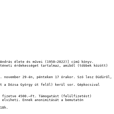
András élete és művei (1950–2022)] című könyv. 
téneti érdekességet tartalmaz, amiből (többek között) 
. november 29-én, pénteken 17 órakor. Szó lesz Düdüről, 
t a Dózsa György út felől) kerül sor. Gépkocsival 
 fizetve 4500.–Ft. Támogatást (felülfizetést) 
 elviheti. Ennek anonimitását a bemutatón 
18h.
