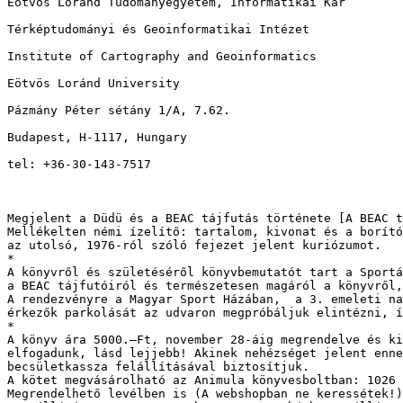
Eötvös Loránd Tudományegyetem, Informatikai Kar

Térképtudományi és Geoinformatikai Intézet

Institute of Cartography and Geoinformatics

Eötvös Loránd University

Pázmány Péter sétány 1/A, 7.62.

Budapest, H-1117, Hungary

tel: +36-30-143-7517

Megjelent a Düdü és a BEAC tájfutás története [A BEAC t
Mellékelten némi ízelítő: tartalom, kivonat és a borító
az utolsó, 1976-ról szóló fejezet jelent kuriózumot.

*

A könyvről és születéséről könyvbemutatót tart a Sportá
a BEAC tájfutóiról és természetesen magáról a könyvről,
A rendezvényre a Magyar Sport Házában,  a 3. emeleti na
érkezők parkolását az udvaron megpróbáljuk elintézni, í
*

A könyv ára 5000.–Ft, november 28-áig megrendelve és ki
elfogadunk, lásd lejjebb! Akinek nehézséget jelent enne
becsületkassza felállításával biztosítjuk.

A kötet megvásárolható az Animula könyvesboltban: 1026 
Megrendelhető levélben is (A webshopban ne keressétek!)