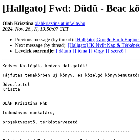
[Hallgato] Fwd: Düdü - Beac kö
Oláh Krisztina
olahkrisztina at inf.elte.hu
2024. Nov. 26., K, 13:50:07 CET
Previous message (by thread):
[Hallgato] Google Earth Engine i
Next message (by thread):
[Hallgato] IK Nyílt Nap & Térképés
Levelek sorrendje:
[ dátum ]
[ téma ]
[ tárgy ]
[ szerző ]
Kedves Kollégák, kedves Hallgatók!

Tájfutás témakörben új könyv, és közelgő könyvbemutató!
Üdvözlettel

Kriszta

OLÁH Krisztina PhD

tudományos munkatárs,

projektvezető, térképtárvezető

---------------------------------------------------
