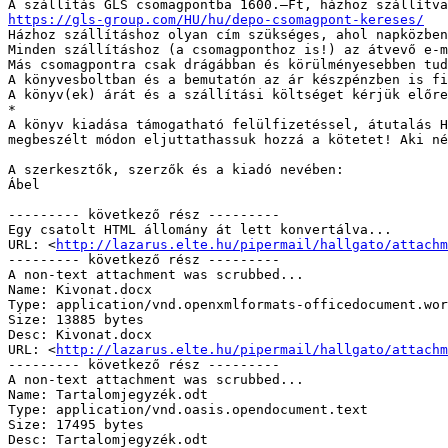
https://gls-group.com/HU/hu/depo-csomagpont-kereses/

Házhoz szállításhoz olyan cím szükséges, ahol napközben
Minden szállításhoz (a csomagponthoz is!) az átvevő e-m
Más csomagpontra csak drágábban és körülményesebben tud
A könyvesboltban és a bemutatón az ár készpénzben is fi
A könyv(ek) árát és a szállítási költséget kérjük előre
*

A könyv kiadása támogatható felülfizetéssel, átutalás H
megbeszélt módon eljuttathassuk hozzá a kötetet! Aki né
A szerkesztők, szerzők és a kiadó nevében:

Ábel

--------- következő rész ---------

Egy csatolt HTML állomány át lett konvertálva...

URL: <
http://lazarus.elte.hu/pipermail/hallgato/attachm
--------- következő rész ---------

A non-text attachment was scrubbed...

Name: Kivonat.docx

Type: application/vnd.openxmlformats-officedocument.wor
Size: 13885 bytes

Desc: Kivonat.docx

URL: <
http://lazarus.elte.hu/pipermail/hallgato/attachm
--------- következő rész ---------

A non-text attachment was scrubbed...

Name: Tartalomjegyzék.odt

Type: application/vnd.oasis.opendocument.text

Size: 17495 bytes

Desc: Tartalomjegyzék.odt
