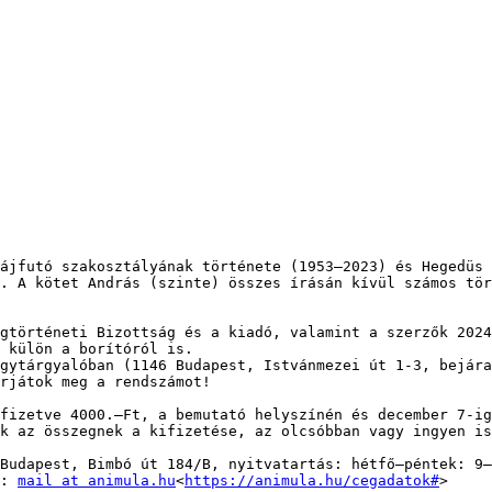
ájfutó szakosztályának története (1953–2023) és Hegedüs 
. A kötet András (szinte) összes írásán kívül számos tör
gtörténeti Bizottság és a kiadó, valamint a szerzők 2024
 külön a borítóról is.

gytárgyalóban (1146 Budapest, Istvánmezei út 1-3, bejára
rjátok meg a rendszámot!

fizetve 4000.–Ft, a bemutató helyszínén és december 7-ig
k az összegnek a kifizetése, az olcsóbban vagy ingyen is
Budapest, Bimbó út 184/B, nyitvatartás: hétfő–péntek: 9–
: 
mail at animula.hu
<
https://animula.hu/cegadatok#
>
