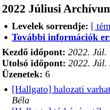
2022 Júliusi Archívum
Levelek sorrendje:
[ tém
További információk errő
Kezdő időpont:
2022. Júl.
Utolsó időpont:
2022. Júl.
Üzenetek:
6
[Hallgato] halozati varh
Béla