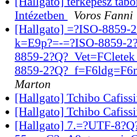
[Hallgato] térképész tá
Intézetben
Voros Fanni
[Hallgato] =?ISO-8859
k=E9p?=-=?ISO-8859-2
8859-2?Q?_Vet=FCletek_
8859-2?Q?_f=F6ldg=F6
Marton
[Hallgato] Tchibo Cafiss
[Hallgato] Tchibo Cafiss
[Hallgato] 7.=?UTF-8?Q