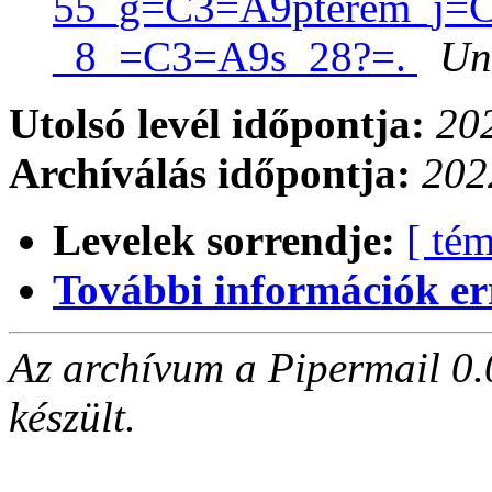
55_g=C3=A9pterem_j=
_8_=C3=A9s_28?=.
Un
Utolsó levél időpontja:
202
Archíválás időpontja:
202
Levelek sorrendje:
[ tém
További információk errő
Az archívum a Pipermail 0.
készült.