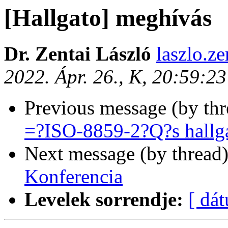
[Hallgato] meghívás
Dr. Zentai László
laszlo.ze
2022. Ápr. 26., K, 20:59:2
Previous message (by th
=?ISO-8859-2?Q?s hallg
Next message (by thread
Konferencia
Levelek sorrendje:
[ dá