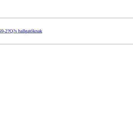
59-2?Q?s hallgatóknak