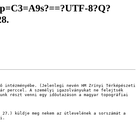
A9p=C3=A9s?==?UTF-8?Q?
8.
ő intézményébe. (Jelenlegi nevén HM Zrínyi Térképészeti 
ár perccel. A személyi igazolványukat ne felejtsék 
unk részt venni egy időutazáson a magyar topográfiai 
 27.) küldje meg nekem az útlevelének a sorszámát a 
i.
