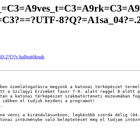
Q?_=C3=A9ves_t=C3=A9rk=C3=
=C3?==?UTF-8?Q?=A1sa_04?=.2
59-2?Q?s hallgatóknak
ben üzemlátogatásra megyünk a katonai térképészet termel
tt a Szilágyi Erzsébet fasor 7-9. alatt reggel 8 előtt p
tán a katonai térképészet szakmatörténeti múzeumában fog
 időben el tudjuk kezdeni a programot!

.

ne venni a kirándulásunknon, legkésőbb szerda délig (04.
tonai intézménybe való beléptetését még el tudjam intézn