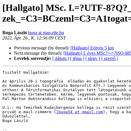
[Hallgato] MSc. I.=?UTF-8?
zek_=C3=BCzeml=C3=A1togat
Buga László
buga at map.elte.hu
2022. Ápr. 26., K, 12:56:09 CEST
Previous message (by thread):
[Hallgato] Eötvös 5 km
Next message (by thread):
[Hallgato] I. éves MSc?=-=?ISO-88
Levelek sorrendje:
[ dátum ]
[ téma ]
[ tárgy ]
[ szerző ]
Tisztelt Hallgatóim!

Az április 28-i topográfia  előadás és gyakorlat kereté
és Kommunikációs Szolgáltató Nonprofit Kft.) Legyenek o
otthon! A Térinformatikai Osztályon tett látogatásunk u
térképezés történetében. Kérem, legyenek pontosak, hogy
Pál Márton doktorandusz kolléga is elkíséri a csoportot
U.i:: Ha Temirbek Kudajbergenov kolléga is részt szeret
privát e-mail-címemre (
lbuga54 at gmail.com
), hogy a ka
Üdvözlettel,

Buga László

--
