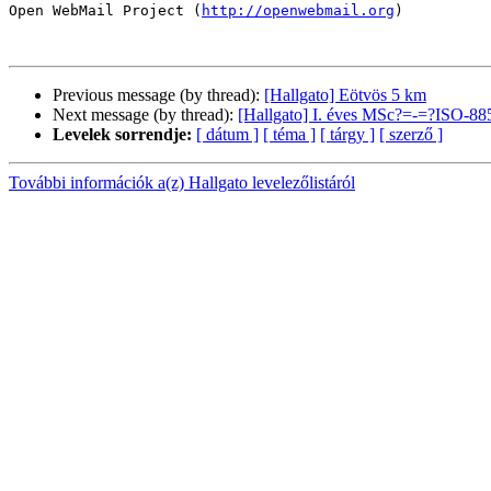
Open WebMail Project (
http://openwebmail.org
)

Previous message (by thread):
[Hallgato] Eötvös 5 km
Next message (by thread):
[Hallgato] I. éves MSc?=-=?ISO-88
Levelek sorrendje:
[ dátum ]
[ téma ]
[ tárgy ]
[ szerző ]
További információk a(z) Hallgato levelezőlistáról