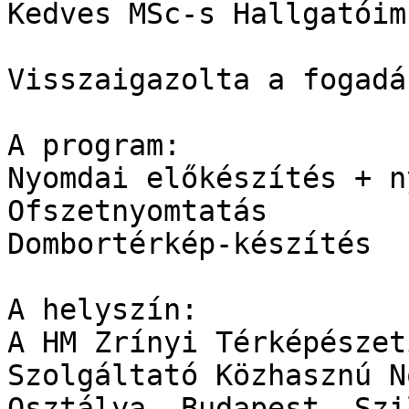
Kedves MSc-s Hallgatóim!
Visszaigazolta a fogadá
A program:

Nyomdai előkészítés + n
Ofszetnyomtatás

Dombortérkép-készítés

A helyszín:

A HM Zrínyi Térképészet
Szolgáltató Közhasznú N
Osztálya, Budapest, Szi