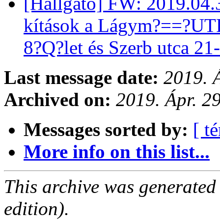
[Hallgato] FW: 2019.04.
kítások a Lágym?==?UT
8?Q?let és Szerb utca 2
Last message date:
2019. 
Archived on:
2019. Ápr. 2
Messages sorted by:
[ t
More info on this list...
This archive was generated
edition).