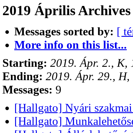
2019 Április Archive
Messages sorted by:
[ t
More info on this list...
Starting:
2019. Ápr. 2., K
Ending:
2019. Ápr. 29., H
Messages:
9
[Hallgato] Nyári szakm
[Hallgato] Munkalehető