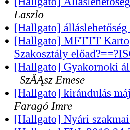
[Hallgato] Álláslehetősé
Laszlo
[Hallgato] álláslehetősé
[Hallgato] MFTTT Karto
Szakosztály előad?==?I
[Hallgato] Gyakornoki á
SzĂĄsz Emese
[Hallgato] kirándulás 
Faragó Imre
[Hallgato] Nyári szakm