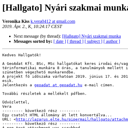
[Hallgato] Nyári szakmai munk
Veronika Kiss
k.vera0412 at gmail.com
2019. Ápr. 2., K, 10:24:17 CEST
Next message (by thread):
[Hallgato] Nyári szakmai munka
Messages sorted by:
[ date ]
[ thread ]
[ subject ]
[ author ]
Kedves Hallgatók!

A GeoAdat Kft. BSc, MSc hallgatókat keres irodai és/vag
térinformatikai munkára 8 órás, a tanulmányok mellett i
szünetben végezhető munkarendbe.

A projekt fő időszaka várhatóan 2019. június 17. és 201
esik.

Jelentkezés a 
geoadat at geoadat.hu
 e-mail címen.

További részletek a mellékelt pdfben.

Üdvözlettel,

Vera

--------- következő rész ---------

Egy csatolt HTML állomány át lett konvertálva...

URL: <
http://lazarus.elte.hu/pipermail/hallgato/attachm
--------- következő rész ---------

A non-text attachment was scrubbed...
