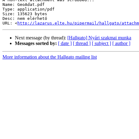
Name: GeoAdat.pdf

Type: application/pdf

Size: 135623 bytes

Desc: nem elérhető

URL: <
http://lazarus.elte.hu/pipermail/hallgato/attachm
Next message (by thread):
[Hallgato] Nyári szakmai munka
Messages sorted by:
[ date ]
[ thread ]
[ subject ]
[ author ]
More information about the Hallgato mailing list