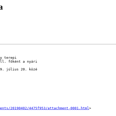
a
y terepi

ll. főként a nyári

9. július 20. közé

ents/20190402/4475f953/attachment-0001.html
>
