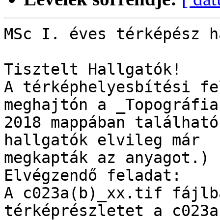
MSc I. éves térképész h
Tisztelt Hallgatók!

A térképhelyesbítési fe
meghajtón a _Topográfia
2018 mappában található
hallgatók elvileg már

megkapták az anyagot.)

Elvégzendő feladat:

A c023a(b)_xx.tif fájlb
térképrészletet a c023a