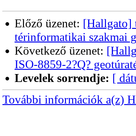
Előző üzenet:
[Hallgato] 
térinformatikai szakmai 
Következő üzenet:
[Hall
ISO-8859-2?Q? geotúrat
Levelek sorrendje:
[ dá
További információk a(z) Ha