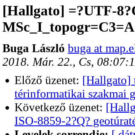
[Hallgato] =?UTF-8
MSc_I_topogr=C3=A1
Buga László
buga at map.e
2018. Már. 22., Cs, 08:07:
Előző üzenet:
[Hallgato] 
térinformatikai szakmai 
Következő üzenet:
[Hall
ISO-8859-2?Q? geotúrat
Levelek sorrendje:
[ dá