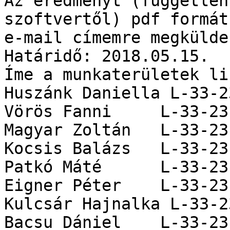
Az eredményt (független
szoftvertől) pdf formát
e-mail címemre megkülden
Határidő: 2018.05.15.

Íme a munkaterületek li
Huszánk Daniella L-33-2
Vörös Fanni	L-33-23-B-11

Magyar Zoltán	L-33-23-B-44

Kocsis Balázs	L-33-23-A-42

Patkó Máté	L-33-23-B-53

Eigner Péter	L-33-23-B-51

Kulcsár Hajnalka L-33-2
Bacsu Dániel	L-33-23-A-13
