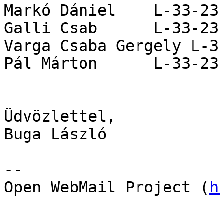
Markó Dániel	L-33-23-A-23

Galli Csab	L-33-23-B-31

Varga Csaba Gergely L-3
Pál Márton	L-33-23-B-41

Üdvözlettel,

Buga László

--

Open WebMail Project (
h