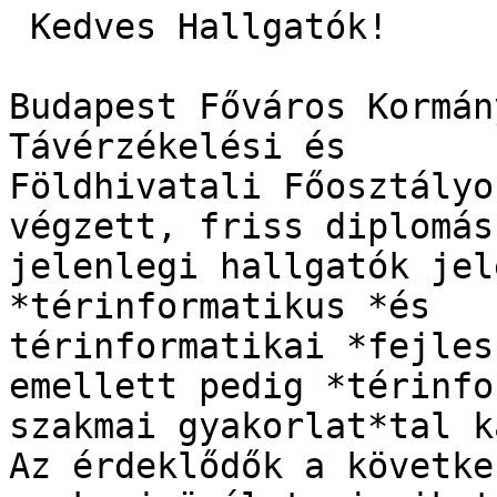
 Kedves Hallgatók!

Budapest Főváros Kormán
Távérzékelési és

Földhivatali Főosztályo
végzett, friss diplomás 
jelenlegi hallgatók jel
*térinformatikus *és

térinformatikai *fejles
emellett pedig *térinfo
szakmai gyakorlat*tal k
Az érdeklődők a követke