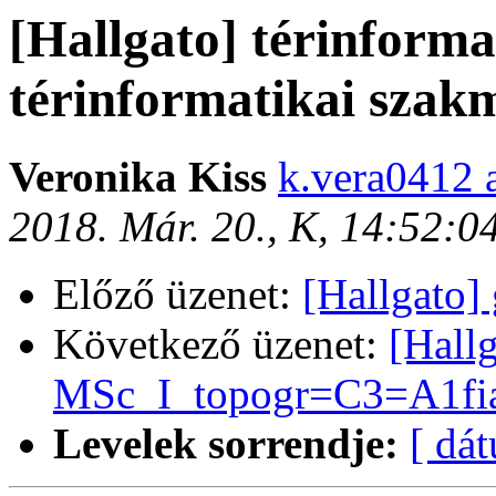
[Hallgato] térinformat
térinformatikai szak
Veronika Kiss
k.vera0412 
2018. Már. 20., K, 14:52:
Előző üzenet:
[Hallgato]
Következő üzenet:
[Hall
MSc_I_topogr=C3=A1fia
Levelek sorrendje:
[ dá