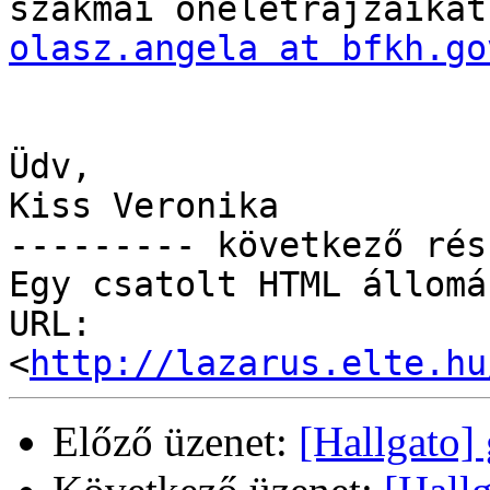
olasz.angela at bfkh.go
Üdv,

Kiss Veronika

--------- következő rés
Egy csatolt HTML állomá
URL: 
<
http://lazarus.elte.hu
Előző üzenet:
[Hallgato]