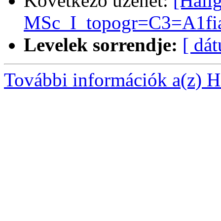
Következő üzenet:
[Hall
MSc_I_topogr=C3=A1fia
Levelek sorrendje:
[ dá
További információk a(z) Ha