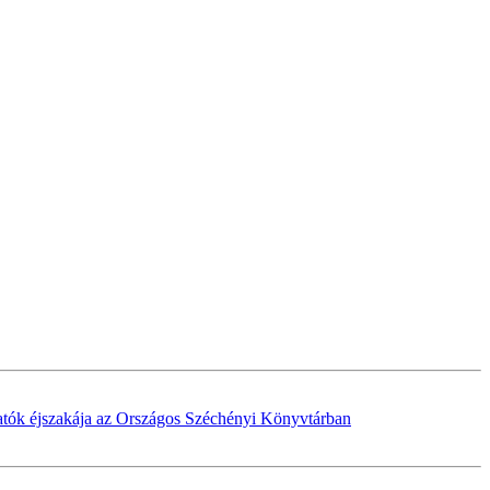
tók éjszakája az Országos Széchényi Könyvtárban