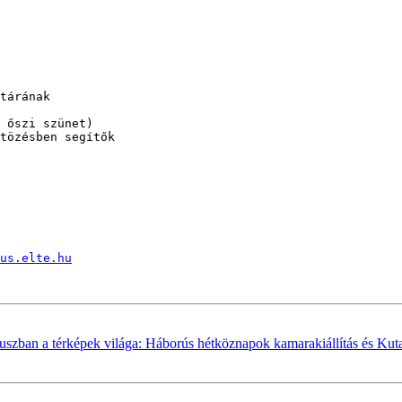
tárának

 őszi szünet)

tözésben segítők

us.elte.hu
an a térképek világa: Háborús hétköznapok kamarakiállítás és Kuta