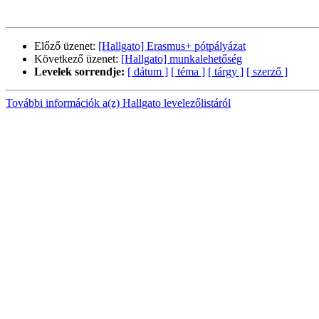
Előző üzenet:
[Hallgato] Erasmus+ pótpályázat
Következő üzenet:
[Hallgato] munkalehetőség
Levelek sorrendje:
[ dátum ]
[ téma ]
[ tárgy ]
[ szerző ]
További információk a(z) Hallgato levelezőlistáról