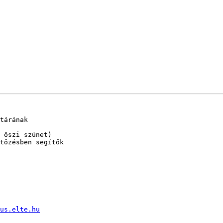
tárának 

 őszi szünet)

tözésben segítők 

us.elte.hu