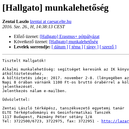
[Hallgato] munkalehetőség
Zentai Laszlo
lzentai at caesar.elte.hu
2016. Sze. 26., H, 14:38:13 CEST
Előző üzenet:
[Hallgato] Erasmus+ pótpályázat
Következő üzenet:
[Hallgato] munkalehetőség
Levelek sorrendje:
[ dátum ]
[ téma ]
[ tárgy ]
[ szerző ]
Tisztelt Hallgatók!

Alkalmi munkalehetőség: segítséget keresünk az IK könyv
átköltöztetéséhez.

A költöztetés ideje: 2017. november 2-8. (lényegében az
Napi 8 órában várnánk 1100 Ft-os bruttó órabérrel a köl
jelentkezését.

Jelentkezés nálam e-mailben.

Üdvözlettel:

Zentai László térképész, tanszékvezető egyetemi tanár

ELTE Térképtudományi és Geoinformatikai Tanszék

1117 Budapest, Pázmány Péter sétány 1/A

Tel: 3722500/6723, 3722975, fax: 3722951 - 
http://lazar