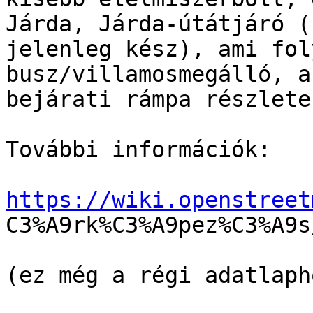
Járda, Járda-útátjáró (
jelenleg kész), ami fol
busz/villamosmegálló, a
bejárati rámpa részlete
További információk:

https://wiki.openstreet

C3%A9rk%C3%A9pez%C3%A9s
(ez még a régi adatlaph