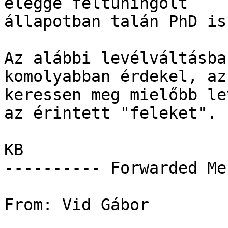
eléggé feltuningolt 

állapotban talán PhD is)
Az alábbi levélváltásba
komolyabban érdekel, az 
keressen meg mielőbb le
az érintett "feleket".

KB

---------- Forwarded Me
From: Vid Gábor
