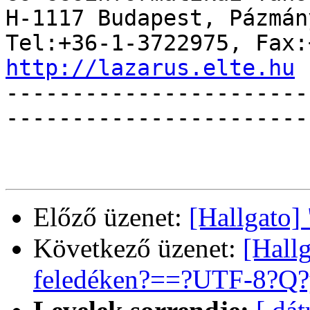
H-1117 Budapest, Pázmán
http://lazarus.elte.hu

----------------------
------------------------
Előző üzenet:
[Hallgato]
Következő üzenet:
[Hallg
feledéken?==?UTF-8?Q?y