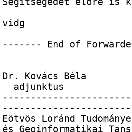
Segítségedet előre is k
vidg

------- End of Forwarde
Dr. Kovács Béla

  adjunktus

-----------------------
------------------------
Eötvös Loránd Tudománye
és Geoinformatikai Tansz