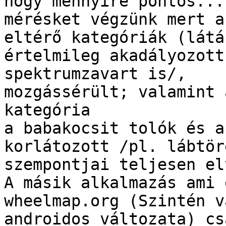
hogy mennyire pontos...
mérésket végzünk mert az
eltérő kategóriák (látá
értelmileg akadályozott
spektrumzavart is/, 

mozgássérült; valamint 
kategória 

a babakocsit tolók és a
korlátozott /pl. lábtör
szempontjai teljesen el
A másik alkalmazás ami 
wheelmap.org (Szintén va
androidos változata) cs