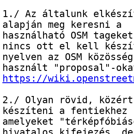
1./ Az általunk elkészí
alapján meg keresni a 

használható OSM tageket
nincs ott el kell készí
nyelven az OSM közösség
https://wiki.openstreet
2./ Olyan rövid, közért
készíteni a fentiekhez 

amelyeket "térképfóbiás
hivatalos kifejezés, de