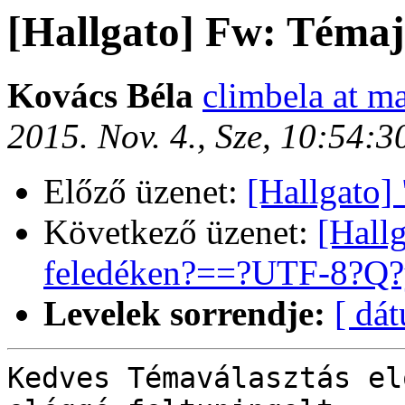
[Hallgato] Fw: Témaj
Kovács Béla
climbela at ma
2015. Nov. 4., Sze, 10:54:
Előző üzenet:
[Hallgato]
Következő üzenet:
[Hallg
feledéken?==?UTF-8?Q?y
Levelek sorrendje:
[ dá
Kedves Témaválasztás el