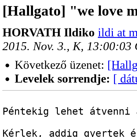
[Hallgato] "we love 
HORVATH Ildiko
ildi at 
2015. Nov. 3., K, 13:00:03
Következő üzenet:
[Hall
Levelek sorrendje:
[ dá
Péntekig lehet átvenni 
Kérlek, addig gyertek é