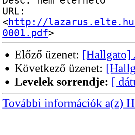
Desc: nem elérhető

URL: 
<
http://lazarus.elte.hu
0001.pdf
Előző üzenet:
[Hallgato] 
Következő üzenet:
[Hallg
Levelek sorrendje:
[ dá
További információk a(z) Ha