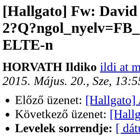
[Hallgato] Fw: David
2?Q?ngol_nyelv=FB_
ELTE-n
HORVATH Ildiko
ildi at 
2015. Május. 20., Sze, 13:
Előző üzenet:
[Hallgato] 
Következő üzenet:
[Hallg
Levelek sorrendje:
[ dá