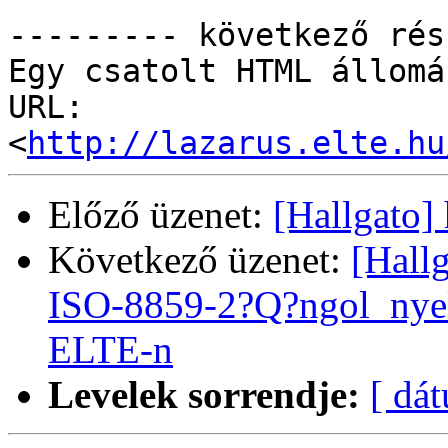
--------- következő rés
Egy csatolt HTML állomá
URL: 
<
http://lazarus.elte.hu
Előző üzenet:
[Hallgato] 
Következő üzenet:
[Hall
ISO-8859-2?Q?ngol_nye
ELTE-n
Levelek sorrendje:
[ dá