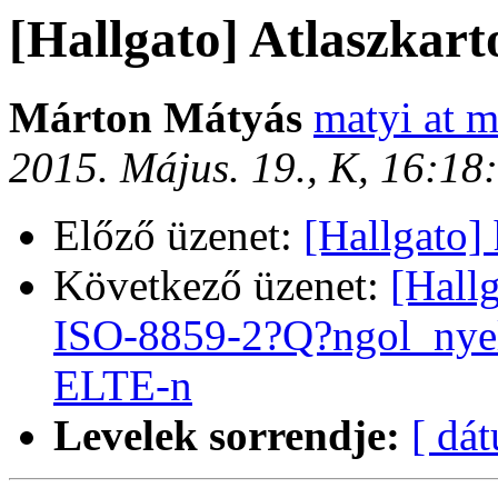
[Hallgato] Atlaszkart
Márton Mátyás
matyi at m
2015. Május. 19., K, 16:1
Előző üzenet:
[Hallgato] 
Következő üzenet:
[Hall
ISO-8859-2?Q?ngol_nye
ELTE-n
Levelek sorrendje:
[ dá