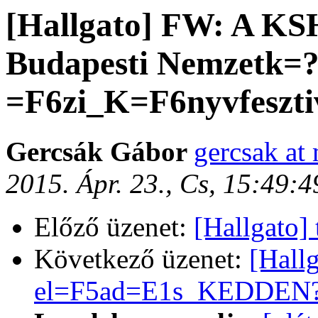
[Hallgato] FW: A KS
Budapesti Nemzetk=
=F6zi_K=F6nyvfeszti
Gercsák Gábor
gercsak at 
2015. Ápr. 23., Cs, 15:49:
Előző üzenet:
[Hallgato]
Következő üzenet:
[Hall
el=F5ad=E1s_KEDDEN?