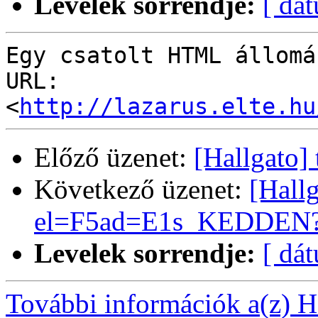
Levelek sorrendje:
[ dá
Egy csatolt HTML állomá
URL: 
<
http://lazarus.elte.hu
Előző üzenet:
[Hallgato]
Következő üzenet:
[Hall
el=F5ad=E1s_KEDDEN?
Levelek sorrendje:
[ dá
További információk a(z) Ha