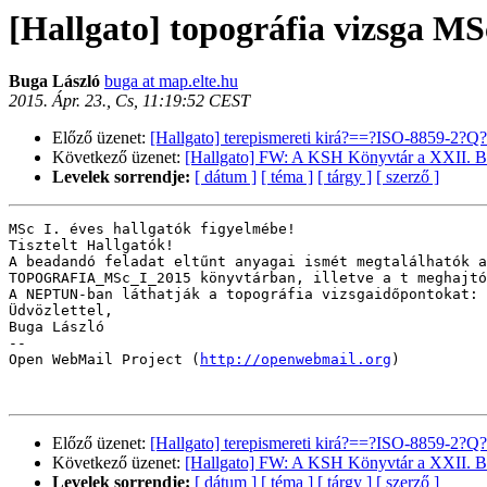
[Hallgato] topográfia vizsga MS
Buga László
buga at map.elte.hu
2015. Ápr. 23., Cs, 11:19:52 CEST
Előző üzenet:
[Hallgato] terepismereti kirá?==?ISO-8859-2?Q?
Következő üzenet:
[Hallgato] FW: A KSH Könyvtár a XXII. 
Levelek sorrendje:
[ dátum ]
[ téma ]
[ tárgy ]
[ szerző ]
MSc I. éves hallgatók figyelmébe!

Tisztelt Hallgatók!

A beadandó feladat eltűnt anyagai ismét megtalálhatók a
TOPOGRAFIA_MSc_I_2015 könyvtárban, illetve a t meghajtó
A NEPTUN-ban láthatják a topográfia vizsgaidőpontokat: 
Üdvözlettel,

Buga László

--

Open WebMail Project (
http://openwebmail.org
)

Előző üzenet:
[Hallgato] terepismereti kirá?==?ISO-8859-2?Q?
Következő üzenet:
[Hallgato] FW: A KSH Könyvtár a XXII. 
Levelek sorrendje:
[ dátum ]
[ téma ]
[ tárgy ]
[ szerző ]