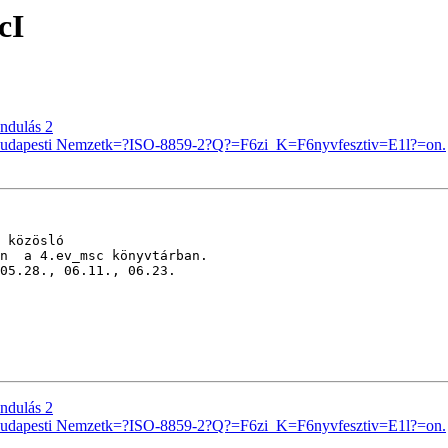
cI
ndulás 2
Budapesti Nemzetk=?ISO-8859-2?Q?=F6zi_K=F6nyvfesztiv=E1l?=on.
 közösló

n  a 4.ev_msc könyvtárban.

05.28., 06.11., 06.23.

ndulás 2
Budapesti Nemzetk=?ISO-8859-2?Q?=F6zi_K=F6nyvfesztiv=E1l?=on.