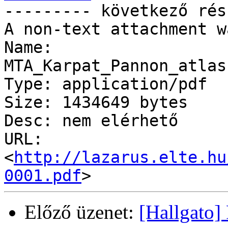
--------- következő rés
A non-text attachment w
Name: 
MTA_Karpat_Pannon_atlas
Type: application/pdf

Size: 1434649 bytes

Desc: nem elérhető

URL: 
<
http://lazarus.elte.hu
0001.pdf
Előző üzenet:
[Hallgato] 