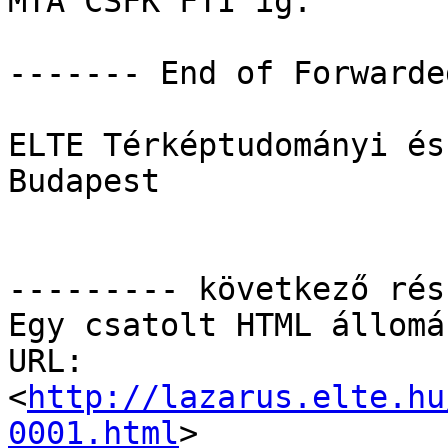
MTA CSFK FTI ig.

------- End of Forwarde
ELTE Térképtudományi és
Budapest

--------- következő rés
Egy csatolt HTML állomá
URL: 
<
http://lazarus.elte.hu
0001.html
>
