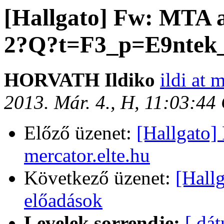
[Hallgato] Fw: MTA 
2?Q?t=F3_p=E9ntek
HORVATH Ildiko
ildi at 
2013. Már. 4., H, 11:03:44
Előző üzenet:
[Hallgato] 
mercator.elte.hu
Következő üzenet:
[Hall
előadások
Levelek sorrendje:
[ dá