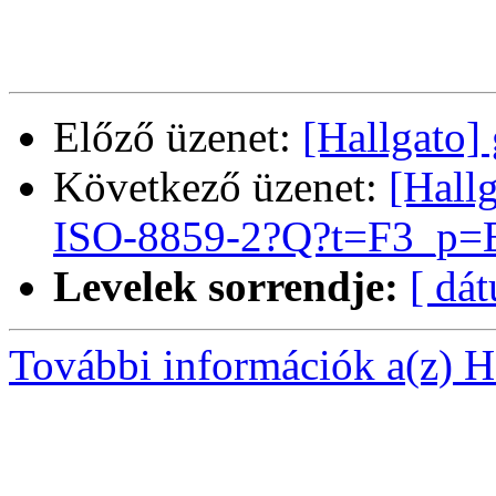
Előző üzenet:
[Hallgato]
Következő üzenet:
[Hall
ISO-8859-2?Q?t=F3_p=
Levelek sorrendje:
[ dá
További információk a(z) Ha