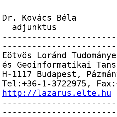
Dr. Kovács Béla

  adjunktus

-----------------------
------------------------
Eötvös Loránd Tudománye
és Geoinformatikai Tansz
H-1117 Budapest, Pázmán
http://lazarus.elte.hu

----------------------
------------------------