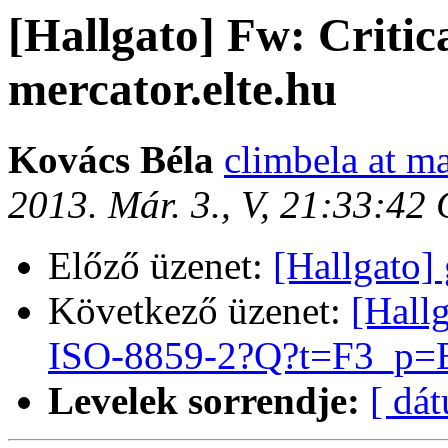
[Hallgato] Fw: Critic
mercator.elte.hu
Kovács Béla
climbela at ma
2013. Már. 3., V, 21:33:42
Előző üzenet:
[Hallgato]
Következő üzenet:
[Hall
ISO-8859-2?Q?t=F3_p=
Levelek sorrendje:
[ dá