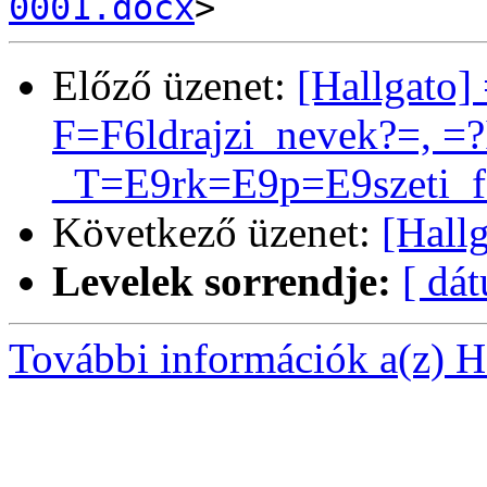
0001.docx
Előző üzenet:
[Hallgato
F=F6ldrajzi_nevek?=, =
_T=E9rk=E9p=E9szeti_f=
Következő üzenet:
[Hallg
Levelek sorrendje:
[ dá
További információk a(z) Ha