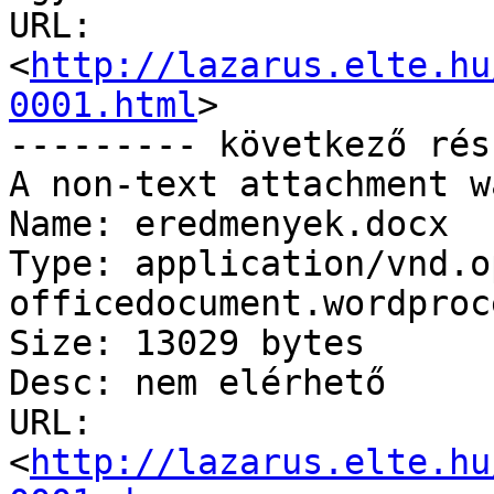
URL: 
<
http://lazarus.elte.hu
0001.html
>

--------- következő rés
A non-text attachment w
Name: eredmenyek.docx

Type: application/vnd.o
officedocument.wordproc
Size: 13029 bytes

Desc: nem elérhető

URL: 
<
http://lazarus.elte.hu