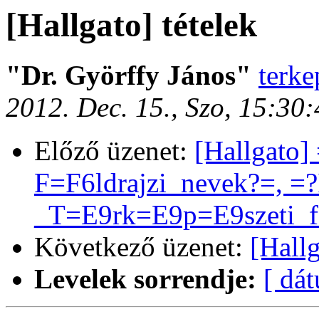
[Hallgato] tételek
"Dr. Györffy János"
terke
2012. Dec. 15., Szo, 15:30
Előző üzenet:
[Hallgato
F=F6ldrajzi_nevek?=, =
_T=E9rk=E9p=E9szeti_f=
Következő üzenet:
[Hallg
Levelek sorrendje:
[ dá