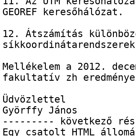
11. Az UTM keresőhálóza
GEOREF keresőhálózat.

12. Átszámítás különböz
síkkoordinátarendszerek
Mellékelem a 2012. dece
fakultatív zh eredményei
Üdvözlettel

Györffy János

--------- következő rés
Egy csatolt HTML állomá