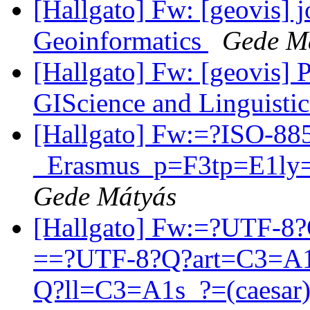
[Hallgato] Fw: [geovis] j
Geoinformatics
Gede M
[Hallgato] Fw: [geovis] 
GIScience and Linguistic
[Hallgato] Fw:=?ISO-88
_Erasmus_p=F3tp=E1ly=
Gede Mátyás
[Hallgato] Fw:=?UTF-8
==?UTF-8?Q?art=C3=A1
Q?ll=C3=A1s_?=(caesar