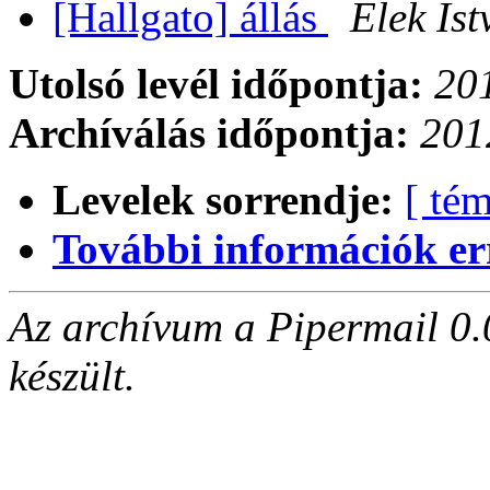
[Hallgato] állás
Elek Ist
Utolsó levél időpontja:
20
Archíválás időpontja:
201
Levelek sorrendje:
[ tém
További információk errő
Az archívum a Pipermail 0.
készült.