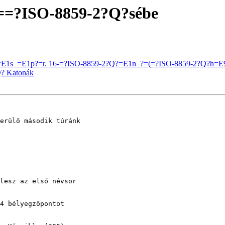
?==?ISO-8859-2?Q?sébe
=E1s_=E1p?=r. 16-=?ISO-8859-2?Q?=E1n_?=(=?ISO-8859-2?Q?h=E9t
Q? Katonák
erülő második túránk 

lesz az első névsor 

4 bélyegzőpontot 
