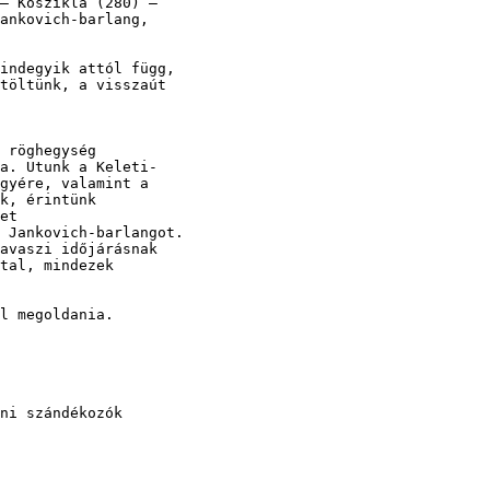
– Kőszikla (280) – 

ankovich-barlang, 

indegyik attól függ, 

töltünk, a visszaút 

 röghegység 

a. Utunk a Keleti- 

gyére, valamint a 

k, érintünk 

et 

 Jankovich-barlangot. 

avaszi időjárásnak 

tal, mindezek 

l megoldania. 

ni szándékozók 

 
