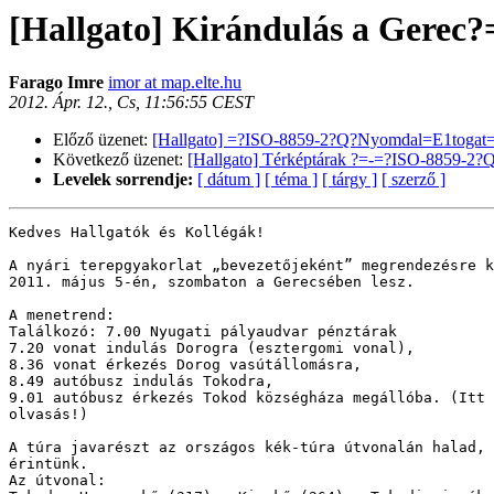
[Hallgato] Kirándulás a Gerec
Farago Imre
imor at map.elte.hu
2012. Ápr. 12., Cs, 11:56:55 CEST
Előző üzenet:
[Hallgato] =?ISO-8859-2?Q?Nyomdal=E1togat
Következő üzenet:
[Hallgato] Térképtárak ?=-=?ISO-8859-2?
Levelek sorrendje:
[ dátum ]
[ téma ]
[ tárgy ]
[ szerző ]
Kedves Hallgatók és Kollégák! 

A nyári terepgyakorlat „bevezetőjeként” megrendezésre k
2011. május 5-én, szombaton a Gerecsében lesz. 

A menetrend: 

Találkozó: 7.00 Nyugati pályaudvar pénztárak 

7.20 vonat indulás Dorogra (esztergomi vonal), 

8.36 vonat érkezés Dorog vasútállomásra, 

8.49 autóbusz indulás Tokodra, 

9.01 autóbusz érkezés Tokod községháza megállóba. (Itt 
olvasás!)

A túra javarészt az országos kék-túra útvonalán halad, 
érintünk. 

Az útvonal: 
