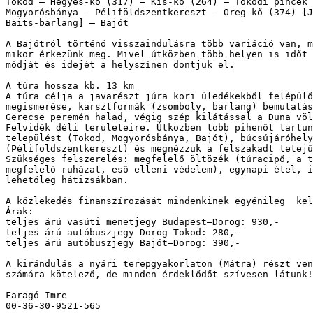
Tokod – Hegyes-kő (317) – Kis-kő (264) – Tokodi pincék 
Mogyorósbánya – Péliföldszentkereszt – Öreg-kő (374) [J
Baits-barlang] – Bajót 

A Bajótról történő visszaindulásra több variáció van, m
mikor érkezünk meg. Mivel útközben több helyen is időt 
módját és idejét a helyszínen döntjük el. 

A túra hossza kb. 13 km 

A túra célja a javarészt júra kori üledékekből felépülő
megismerése, karsztformák (zsomboly, barlang) bemutatás
Gerecse peremén halad, végig szép kilátással a Duna völ
Felvidék déli területeire. Útközben több pihenőt tartun
települést (Tokod, Mogyorósbánya, Bajót), búcsújáróhely
(Péliföldszentkereszt) és megnézzük a felszakadt tetejű
Szükséges felszerelés: megfelelő öltözék (túracipő, a t
megfelelő ruházat, eső elleni védelem), egynapi étel, i
lehetőleg hátizsákban. 

A közlekedés finanszírozását mindenkinek egyénileg  kel
Árak: 

teljes árú vasúti menetjegy Budapest–Dorog: 930,- 

teljes árú autóbuszjegy Dorog–Tokod: 280,- 

teljes árú autóbuszjegy Bajót–Dorog: 390,- 

A kirándulás a nyári terepgyakorlaton (Mátra) részt ven
számára kötelező, de minden érdeklődőt szívesen látunk!
Faragó Imre 

00-36-30-9521-565
