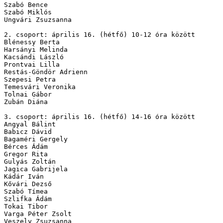
Szabó Bence

Szabó Miklós

Ungvári Zsuzsanna

2. csoport: április 16. (hétfő) 10-12 óra között

Blénessy Berta

Harsányi Melinda

Kacsándi László

Prontvai Lilla

Restás-Göndör Adrienn

Szepesi Petra

Temesvári Veronika

Tolnai Gábor

Zubán Diána

3. csoport: április 16. (hétfő) 14-16 óra között

Angyal Bálint

Babicz Dávid

Bagaméri Gergely

Bérces Ádám

Gregor Rita

Gulyás Zoltán

Jagica Gabrijela

Kádár Iván

Kővári Dezső

Szabó Tímea

Szlifka Ádám

Tokai Tibor

Varga Péter Zsolt

Veszely Zsuzsanna
