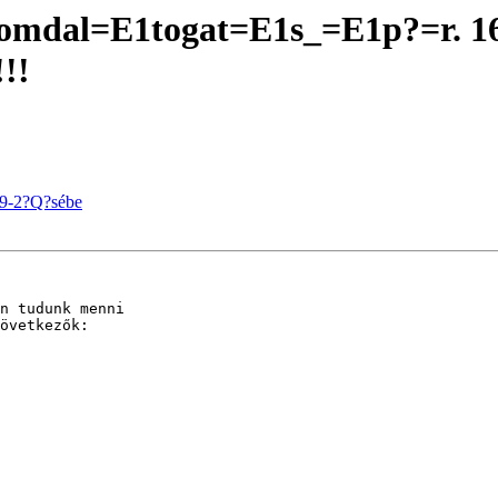
yomdal=E1togat=E1s_=E1p?=r. 
!!
59-2?Q?sébe
n tudunk menni 

övetkezők:
