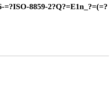
16-=?ISO-8859-2?Q?=E1n_?=(=?