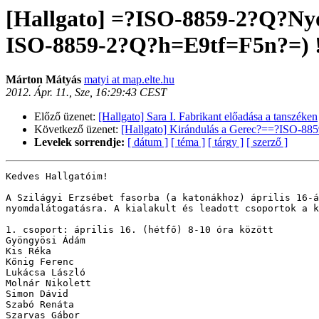
[Hallgato] =?ISO-8859-2?Q?N
ISO-8859-2?Q?h=E9tf=F5n?=) !
Márton Mátyás
matyi at map.elte.hu
2012. Ápr. 11., Sze, 16:29:43 CEST
Előző üzenet:
[Hallgato] Sara I. Fabrikant előadása a tanszéken
Következő üzenet:
[Hallgato] Kirándulás a Gerec?==?ISO-88
Levelek sorrendje:
[ dátum ]
[ téma ]
[ tárgy ]
[ szerző ]
Kedves Hallgatóim!

A Szilágyi Erzsébet fasorba (a katonákhoz) április 16-á
nyomdalátogatásra. A kialakult és leadott csoportok a k
1. csoport: április 16. (hétfő) 8-10 óra között

Gyöngyösi Ádám

Kis Réka

Kőnig Ferenc

Lukácsa László

Molnár Nikolett

Simon Dávid

Szabó Renáta

Szarvas Gábor	
