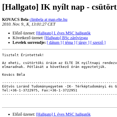
[Hallgato] IK nyílt nap - csütör
KOVACS Bela
climbela at map.elte.hu
2010. Nov. 9., K, 13:01:27 CET
Előző üzenet:
[Hallgato] I. éves MSC hallgatók
Következő üzenet:
[Hallgato] BSc záróvizsga
Levelek sorrendje:
[ dátum ]
[ téma ]
[ tárgy ]
[ szerző ]
Tisztelt Érintettek!

Az eheti, csütörtöki óráim az ELTE IK nyíltnapi rendezv
elmaradnak. Pótlását a következő órán egyeztetjük.

Kovács Béla

-------------------------------------------------------
Eötvös Loránd Tudományegyetem -IK- Térképtudományi és G
Tel:+36-1-3722975, Fax:+36-1-3722951                   
-------------------------------------------------------
Előző üzenet:
[Hallgato] I. éves MSC hallgatók