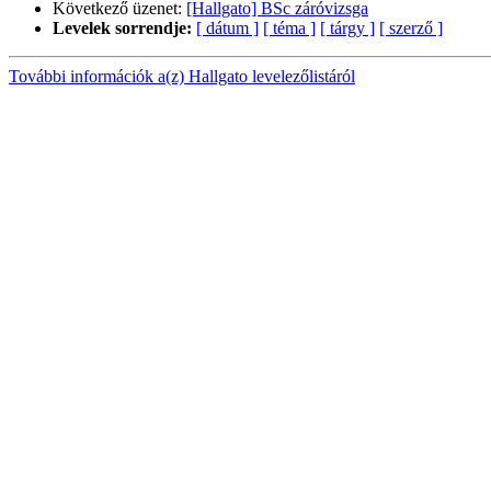
Következő üzenet:
[Hallgato] BSc záróvizsga
Levelek sorrendje:
[ dátum ]
[ téma ]
[ tárgy ]
[ szerző ]
További információk a(z) Hallgato levelezőlistáról