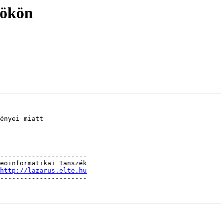
tökön
ényei miatt 

----------------------

eoinformatikai Tanszék

http://lazarus.elte.hu
----------------------
