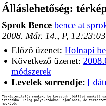
Álláslehetőség: térkép
Sprok Bence
bence at spro
2008. Már. 14., P, 12:23:0
Előző üzenet:
Holnapi be
Következő üzenet:
2008.
módszerek
Levelek sorrendje:
[ dá
Térképtesztelői munkakörbe keresünk főállású munkatársa
irodánkba. Főleg pályakezdőknek ajánlanám, de természet
megkötés.
