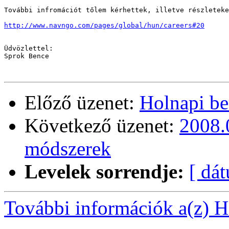
További infromációt tőlem kérhettek, illetve részleteke
http://www.navngo.com/pages/global/hun/careers#20
Üdvözlettel:

Sprok Bence

Előző üzenet:
Holnapi be
Következő üzenet:
2008.
módszerek
Levelek sorrendje:
[ dá
További információk a(z) Ha