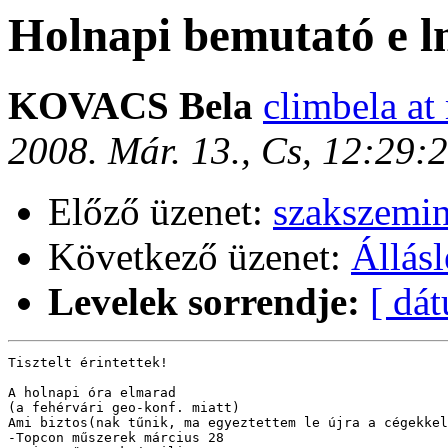
Holnapi bemutató e 
KOVACS Bela
climbela at
2008. Már. 13., Cs, 12:29
Előző üzenet:
szakszemin
Következő üzenet:
Állásl
Levelek sorrendje:
[ dá
Tisztelt érintettek!

A holnapi óra elmarad

(a fehérvári geo-konf. miatt) 

Ami biztos(nak tűnik, ma egyeztettem le újra a cégekkel
-Topcon műszerek március 28
