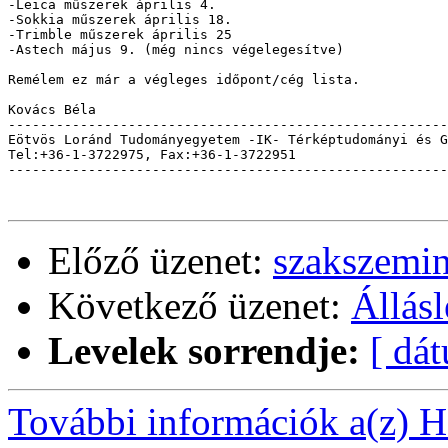
-Leica műszerek április 4.

-Sokkia műszerek április 18.

-Trimble műszerek április 25

-Astech május 9. (még nincs végelegesítve)

Remélem ez már a végleges időpont/cég lista.

Kovács Béla

-------------------------------------------------------
Eötvös Loránd Tudományegyetem -IK- Térképtudományi és G
Tel:+36-1-3722975, Fax:+36-1-3722951                   
-------------------------------------------------------
Előző üzenet:
szakszemin
Következő üzenet:
Állásl
Levelek sorrendje:
[ dá
További információk a(z) Ha