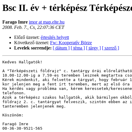
Bsc II. év + térképész Térképésze
Farago Imre
imor at map.elte.hu
2008. Feb. 7., Cs, 22:07:36 CET
Előző üzenet:
értesítés helyett
Következő üzenet:
Fw: Kooperatív Börze
Levelek sorrendje:
[ dátum ]
[ téma ]
[ tárgy ]
[ szerző ]
Kedves Hallgatók!

A "Térképészeti földrajz" c. tantárgy órái előrelátható
10.00-12.00-ig a 7.59-es teremben lesznek megtartva cso
Kérek mindenkit, aki felvette a tárgyat, hogy február 1
kor jelenjen meg a fent írt teremben, mert az első óra 
Ha kérdés vagy probléma van, kérem keressetek/keressene
telefonon. 

Azok a térképész szakos hallgatók, akik bármilyen okból
földrajz 2. c. tantárgyat felveszik, szintén ebben az i
tanteremben jelenjenek meg.

Köszönöm:

Faragó Imre

00-36-30-9521-565
