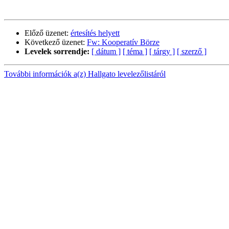
Előző üzenet:
értesítés helyett
Következő üzenet:
Fw: Kooperatív Börze
Levelek sorrendje:
[ dátum ]
[ téma ]
[ tárgy ]
[ szerző ]
További információk a(z) Hallgato levelezőlistáról