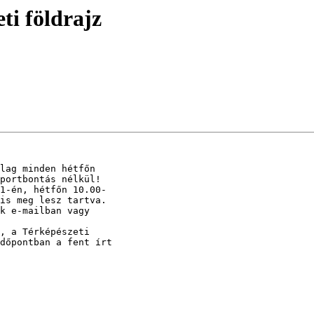
ti földrajz
lag minden hétfőn 

portbontás nélkül! 

1-én, hétfőn 10.00-

is meg lesz tartva.

k e-mailban vagy 

, a Térképészeti 

dőpontban a fent írt 
