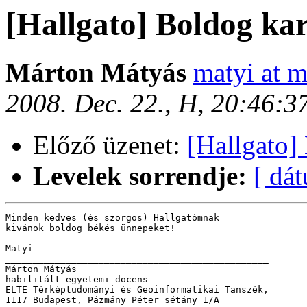
[Hallgato] Boldog ka
Márton Mátyás
matyi at m
2008. Dec. 22., H, 20:46:
Előző üzenet:
[Hallgato]
Levelek sorrendje:
[ dá
Minden kedves (és szorgos) Hallgatómnak 

kivánok boldog békés ünnepeket!

Matyi 

________________________________________________

Márton Mátyás

habilitált egyetemi docens

ELTE Térképtudományi és Geoinformatikai Tanszék, 

1117 Budapest, Pázmány Péter sétány 1/A
