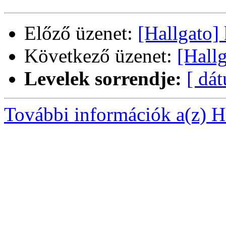
Előző üzenet:
[Hallgato]
Következő üzenet:
[Hall
Levelek sorrendje:
[ dá
További információk a(z) Ha