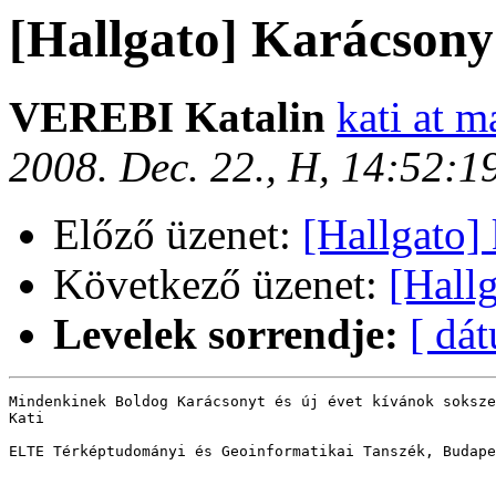
[Hallgato] Karácsony
VEREBI Katalin
kati at m
2008. Dec. 22., H, 14:52:
Előző üzenet:
[Hallgato]
Következő üzenet:
[Hall
Levelek sorrendje:
[ dá
Mindenkinek Boldog Karácsonyt és új évet kívánok soksze
Kati

ELTE Térképtudományi és Geoinformatikai Tanszék, Budape