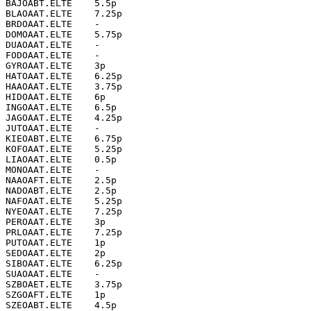
BAJOABT.ELTE    5.5p

BLAOAAT.ELTE    7.25p

BRDOAAT.ELTE    -

DOMOAAT.ELTE    5.75p

DUAOAAT.ELTE    -

FODOAAT.ELTE    -

GYROAAT.ELTE    3p

HATOAAT.ELTE    6.25p

HAAOAAT.ELTE    3.75p

HIDOAAT.ELTE    6p

INGOAAT.ELTE    6.5p

JAGOAAT.ELTE    4.25p

JUTOAAT.ELTE    -

KIEOABT.ELTE    6.75p

KOFOAAT.ELTE    5.25p

LIAOAAT.ELTE    0.5p

MONOAAT.ELTE    -

NAAOAFT.ELTE    2.5p

NADOABT.ELTE    2.5p

NAFOAAT.ELTE    5.25p

NYEOAAT.ELTE    7.25p

PEROAAT.ELTE    3p

PRLOAAT.ELTE    7.25p

PUTOAAT.ELTE    1p

SEDOAAT.ELTE    2p

SIBOAAT.ELTE    6.25p

SUAOAAT.ELTE    -

SZBOAET.ELTE    3.75p

SZGOAFT.ELTE    1p

SZEOABT.ELTE    4.5p
