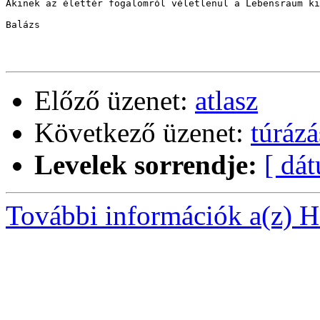
Akinek az élettér fogalomról véletlenül a Lebensraum ki
Balázs

Előző üzenet:
atlasz
Következő üzenet:
túrázá
Levelek sorrendje:
[ dá
További információk a(z) Ha