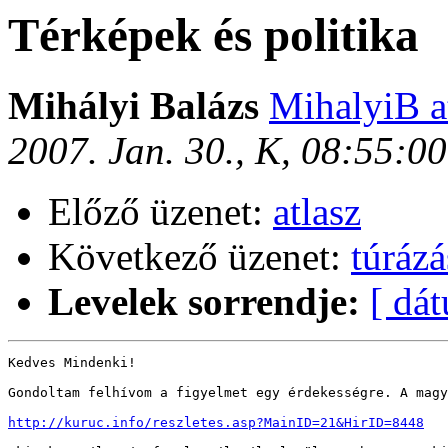
Térképek és politika
Mihályi Balázs
MihalyiB at
2007. Jan. 30., K, 08:55:0
Előző üzenet:
atlasz
Következő üzenet:
túrázá
Levelek sorrendje:
[ dá
Kedves Mindenki!

Gondoltam felhívom a figyelmet egy érdekességre. A magy
http://kuruc.info/reszletes.asp?MainID=21&HirID=8448