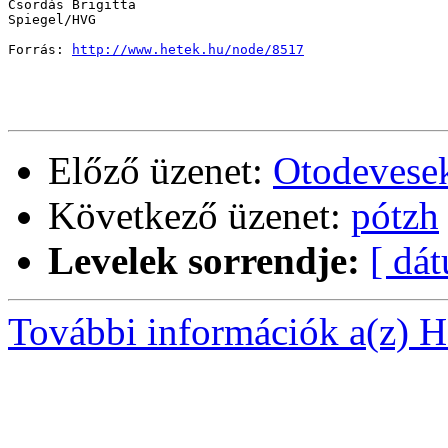
Csordás Brigitta

Spiegel/HVG

Forrás: 
http://www.hetek.hu/node/8517
Előző üzenet:
Otodevese
Következő üzenet:
pótzh
Levelek sorrendje:
[ dá
További információk a(z) Ha