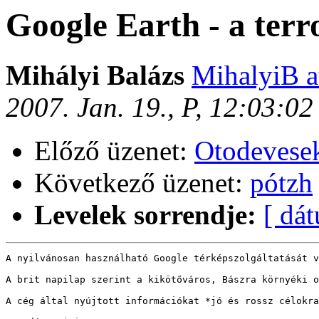
Google Earth - a terro
Mihályi Balázs
MihalyiB at
2007. Jan. 19., P, 12:03:0
Előző üzenet:
Otodevese
Következő üzenet:
pótzh
Levelek sorrendje:
[ dá
A nyilvánosan használható Google térképszolgáltatását v
A brit napilap szerint a kikötőváros, Bászra környéki o
A cég által nyújtott információkat *jó és rossz célokra