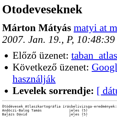
Otodeveseknek
Márton Mátyás
matyi at m
2007. Jan. 19., P, 10:48:3
Előző üzenet:
taban_atla
Következő üzenet:
Google
használják
Levelek sorrendje:
[ dá
Ötödévesek Atlaszkartográfia írásbelivizsga-eredmények:

Andóczi-Balog Tamás	        jeles (5)

Balázs Dávid			jeles (5)
