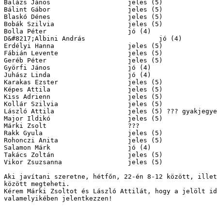
Balázs János			jeles (5)

Bálint Gábor			jeles (5)

Blaskó Dénes			jeles (5)

Bobák Szilvia			jeles (5)

Bolla Péter			jó (4)

D&#8217;Albini András		        jó (4)

Erdélyi Hanna			jeles (5)

Fábián Levente		        jeles (5)

Geréb Péter			jeles (5)

Györfi János			jó (4)

Juhász Linda			jó (4)

Karakas Ezster		        jeles (5)

Képes Attila			jeles (5)

Kiss Adrienn			jeles (5)

Kollár Szilvia			jeles (5)

László Attila			jeles (5) ??? gyakjegye nincs!!!!

Major Ildikó			jeles (5)

Márki Zsolt			???

Rakk Gyula			jeles (5)

Rohonczi Anita		        jeles (5)

Salamon Márk		        jó (4)

Takács Zoltán			jeles (5)

Vikor Zsuzsanna		        jeles (5)

Aki javítani szeretne, hétfőn, 22-én 8-12 között, illet
között megteheti.

Kérem Márki Zsoltot és László Attilát, hogy a jelölt id
valamelyikében jelentkezzen!
