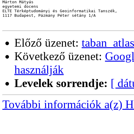
Márton Mátyás

egyetemi docens

ELTE Térképtudományi és Geoinformatikai Tanszék, 

1117 Budapest, Pázmány Péter sétány 1/A

Előző üzenet:
taban_atla
Következő üzenet:
Google
használják
Levelek sorrendje:
[ dá
További információk a(z) Ha