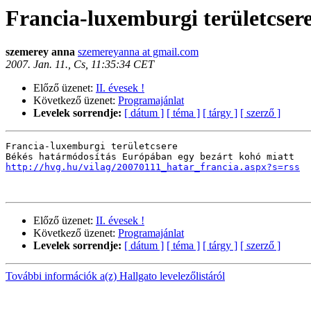
Francia-luxemburgi területcser
szemerey anna
szemereyanna at gmail.com
2007. Jan. 11., Cs, 11:35:34 CET
Előző üzenet:
II. évesek !
Következő üzenet:
Programajánlat
Levelek sorrendje:
[ dátum ]
[ téma ]
[ tárgy ]
[ szerző ]
Francia-luxemburgi területcsere

http://hvg.hu/vilag/20070111_hatar_francia.aspx?s=rss
Előző üzenet:
II. évesek !
Következő üzenet:
Programajánlat
Levelek sorrendje:
[ dátum ]
[ téma ]
[ tárgy ]
[ szerző ]
További információk a(z) Hallgato levelezőlistáról