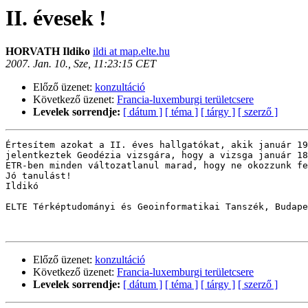
II. évesek !
HORVATH Ildiko
ildi at map.elte.hu
2007. Jan. 10., Sze, 11:23:15 CET
Előző üzenet:
konzultáció
Következő üzenet:
Francia-luxemburgi területcsere
Levelek sorrendje:
[ dátum ]
[ téma ]
[ tárgy ]
[ szerző ]
Értesítem azokat a II. éves hallgatókat, akik január 19
jelentkeztek Geodézia vizsgára, hogy a vizsga január 18
ETR-ben minden változatlanul marad, hogy ne okozzunk fe
Jó tanulást!

Ildikó

ELTE Térképtudományi és Geoinformatikai Tanszék, Budape
Előző üzenet:
konzultáció
Következő üzenet:
Francia-luxemburgi területcsere
Levelek sorrendje:
[ dátum ]
[ téma ]
[ tárgy ]
[ szerző ]