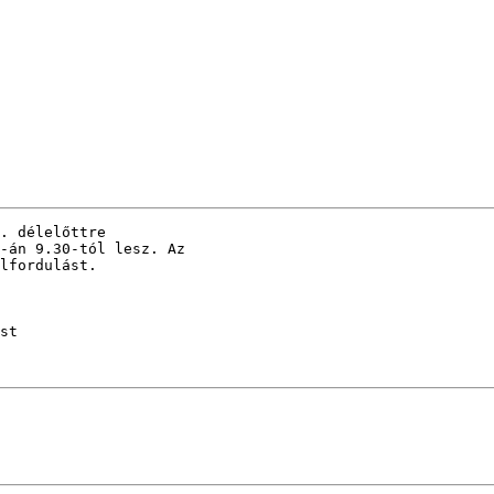
. délelőttre 

-án 9.30-tól lesz. Az 

lfordulást.

st
