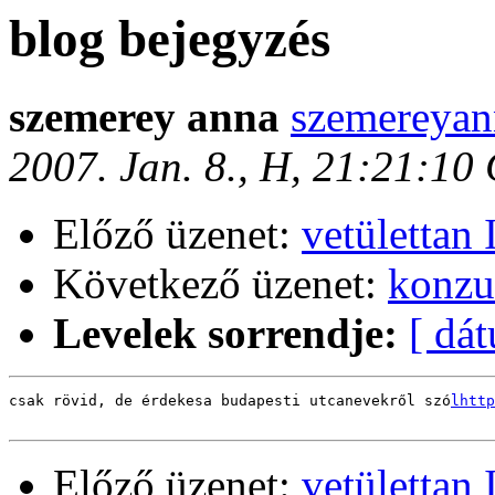
blog bejegyzés
szemerey anna
szemereyan
2007. Jan. 8., H, 21:21:10
Előző üzenet:
vetülettan 
Következő üzenet:
konzu
Levelek sorrendje:
[ dá
csak rövid, de érdekesa budapesti utcanevekről szó
lhttp
Előző üzenet:
vetülettan 