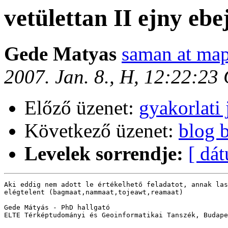
vetülettan II ejny ebe
Gede Matyas
saman at map
2007. Jan. 8., H, 12:22:23
Előző üzenet:
gyakorlati
Következő üzenet:
blog 
Levelek sorrendje:
[ dá
Aki eddig nem adott le értékelhető feladatot, annak las
elégtelent (bagmaat,nammaat,tojeawt,reamaat)

Gede Mátyás - PhD hallgató

ELTE Térképtudományi és Geoinformatikai Tanszék, Budape