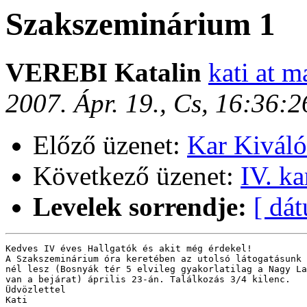
Szakszeminárium 1
VEREBI Katalin
kati at m
2007. Ápr. 19., Cs, 16:36:
Előző üzenet:
Kar Kiváló
Következő üzenet:
IV. k
Levelek sorrendje:
[ dá
Kedves IV éves Hallgatók és akit még érdekel!

A Szakszeminárium óra keretében az utolsó látogatásunk 
nél lesz (Bosnyák tér 5 elvileg gyakorlatilag a Nagy La
van a bejárat) április 23-án. Találkozás 3/4 kilenc.

Üdvözlettel

Kati
