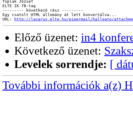
Toplak József

ELTE IK TB-tag

--------- következő rész ---------

Egy csatolt HTML állomány át lett konvertálva...

URL: 
http://lazarus.elte.hu/pipermail/hallgato/attachme
Előző üzenet:
in4 konfer
Következő üzenet:
Szaks
Levelek sorrendje:
[ dá
További információk a(z) Ha